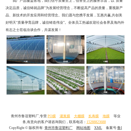
我厂产品覆盖各地，我们信守质量至上，信誉至上的服务宗旨，以“质量
决定品质，诚信铸就品牌”为发展经营理念，不断提高产品的质量，重视新产
品、新技术的开发应用和经营理念。我们愿与您携手发展，互惠共赢,共创美
好明天“质量孕育品牌，诚信铸造伟业”。全体员工热诚欢迎社会各界及海内外
有志之士莅临洽谈合作，共谋发展！
青州市鲁谊塑料厂,专营
PO膜
灌浆膜
大棚膜
长寿膜
地膜
等业
务,有意向的客户请咨询我们，联系电话：
15288823688
CopyRight © 版权所有:
青州市鲁谊塑料厂
网站地图
XML
备案号:
鲁I