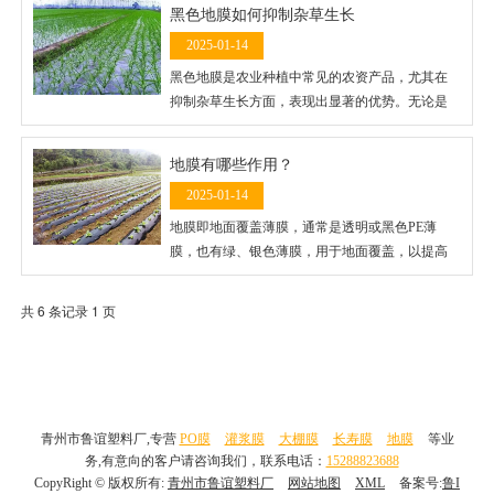
黑色地膜如何抑制杂草生长
竹竿等尖状物直接接触和磨擦，防止对棚膜造成
2025-01-14
不要的损坏。
黑色地膜是农业种植中常见的农资产品，尤其在
抑制杂草生长方面，表现出显著的优势。无论是
种植大棚蔬菜、果树，还是大田作物，黑色地膜
都能有效减少杂草的生长，从而降低人工除草和
地膜有哪些作用？
除草剂的使用成本，提高作物的生长环境，促进
2025-01-14
作物的健康生长。
地膜即地面覆盖薄膜，通常是透明或黑色PE薄
膜，也有绿、银色薄膜，用于地面覆盖，以提高
土壤温度，保持土壤水分，维持土壤结构，防止
害虫侵袭作物和某些微生物引起的病害等，促进
共 6 条记录 1 页
植物生长的功能。
青州市鲁谊塑料厂,专营
PO膜
灌浆膜
大棚膜
长寿膜
地膜
等业
务,有意向的客户请咨询我们，联系电话：
15288823688
CopyRight © 版权所有:
青州市鲁谊塑料厂
网站地图
XML
备案号:
鲁I