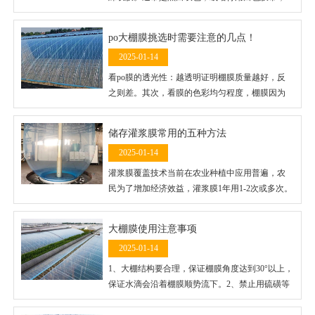
行间为一条黑色膜带。这样白色膜带部位增温效
果好，作物生育前期可促其早发快长，黑色农膜
po大棚膜挑选时需要注意的几点！
膜带虽然增温效果较差，但因离作物根际较远，
2025-01-14
基本不影响蔬菜早熟，并具有除草功能。
看po膜的透光性：越透明证明棚膜质量越好，反
之则差。其次，看膜的色彩均匀程度，棚膜因为
生产工艺滞后，主要是吹塑而成，而吹塑进程受
温度影响比较大，薄厚有差距，表现出来就是色
储存灌浆膜常用的五种方法
彩不均匀，厚的色彩深，薄的色彩浅，遇到刮风
2025-01-14
气候，蔬菜po膜易从薄的当地开端大面积的撕
裂。
灌浆膜覆盖技术当前在农业种植中应用普遍，农
民为了增加经济效益，灌浆膜1年用1-2次或多次。
下面介绍一下灌浆膜常用的五种常用的储存方
法： 干袋存法。将覆盖过作物的地膜，洗干净后
大棚膜使用注意事项
叠好，装入塑料袋，将袋口扎紧，放进湿润、阴
2025-01-14
凉的地方，不要接近热源，避免阳光照射。
1、大棚结构要合理，保证棚膜角度达到30°以上，
保证水滴会沿着棚膜顺势流下。2、禁止用硫磺等
熏棚，闷棚，禁止使用强酸、强碱农药，以免影
响棚膜寿命及消雾流滴期。3、避免棚膜与铁丝、