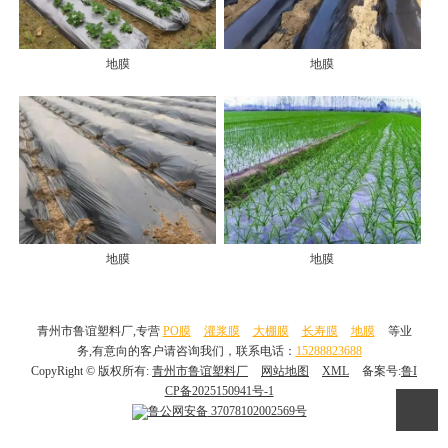
地膜
地膜
地膜
地膜
青州市鲁谊塑料厂,专营
PO膜
灌浆膜
大棚膜
长寿膜
地膜
等业
务,有意向的客户请咨询我们，联系电话：
15288823688
CopyRight © 版权所有:
青州市鲁谊塑料厂
网站地图
XML
备案号:
鲁I
CP备2025150941号-1
鲁公网安备
37078102002569号