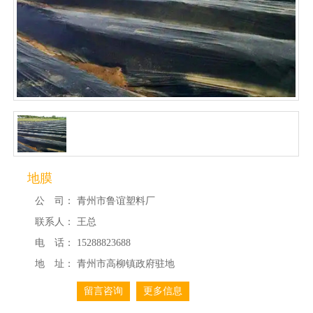
地膜
公 司：
青州市鲁谊塑料厂
联系人：
王总
电 话：
15288823688
地 址：
青州市高柳镇政府驻地
留言咨询
更多信息