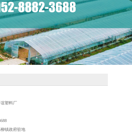
鲁谊塑料厂
3688
高柳镇政府驻地