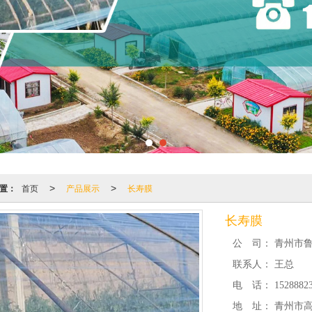
置：
首页
产品展示
长寿膜
>
>
长寿膜
公 司：
青州市
联系人：
王总
电 话：
1528882
地 址：
青州市